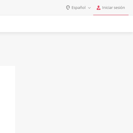
Español
Iniciar sesión
Iniciar sesión
English
Registrarse
Deutsch
Español
Login
Português
Polski
Contraseña
India
Gulf Countries
Mantenerme conectado
¿Olvidó su contraseña?