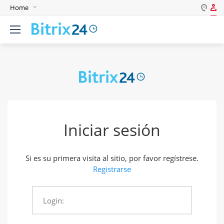
Home
Iniciar sesión
English
Registrarse
Deutsch
Español
Login
Português
Polski
Contraseña
India
Iniciar sesión
Gulf Countries
Mantenerme conectado
Si es su primera visita al sitio, por favor regístrese.
¿Olvidó su contraseña?
Registrarse
Login:
Ingresar como: