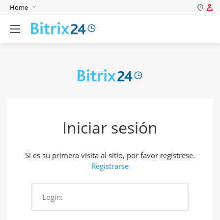
Home
Iniciar sesión
English
Registrarse
Deutsch
Español
Login
Português
Polski
Contraseña
India
Iniciar sesión
Gulf Countries
Mantenerme conectado
Si es su primera visita al sitio, por favor regístrese.
¿Olvidó su contraseña?
Registrarse
Login:
Ingresar como: